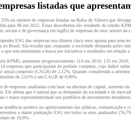
resas listadas que apresentam r
35% no número de empresas listadas na Bolsa de Valores que divulgar
 subiu para 96 em 2022. Essas descobertas são resultado do estudo K
, sociais e de governança em inglês) de empresas de onze setores da e
mpenho ESG das empresas nos últimos cinco anos aponta para uma ten
da no Brasil. Ela ressalta que, enquanto a sociedade demanda ações im
as, o que tem aumentado a busca por iniciativas e resultados em relação 
s pela KPMG aumentou progressivamente: 114 em 2018, 135 em 2019
as 114 empresas que participaram do período completo, cujo índice s
to anual composto (CAGR) de 2,12%. Quando considerada a amostra co
o absoluto de 2,61% e um CAGR de 0,96%.
o de empresas analisadas com base na abertura de capital, aumento da
mento. Ele afirma que é natural que as demandas da sociedade e do merc
s e maior representatividade nos portfólios de investimento brasileiros
a tendência positiva no aprimoramento das práticas, comunicação e con
presentou a maior pontuação ESG em todos os anos analisados (76,7%), 
oluto de 10,9%.