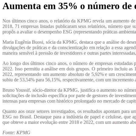
Aumenta em 35% o número de emp
Nos últimos cinco anos, o relatório da KPMG revela um aumento de 
2018, 71 empresas listadas publicaram seus relatórios, número que
propôs a avaliar o desempenho ESG (representando práticas ambientais
Maria Eugênia Buosi, sócia da KPMG, destaca que a análise do dese
divulgações de práticas e da conscientização em relação a essa agen
maneira sensível à pressão de investidores e outras partes interessad
Ao longo dos últimos cinco anos, o número de empresas estudada
2022. Isso permitiu a análise em dois grupos. O primeiro incluiu 
2022, representando um aumento absoluto de 5,92% e um crescimen
subiu de 53,54% para 56,15%, respectivamente, com um increment
Bruno Youssif, sócio-diretor da KPMG, justifica o aumento no númer
solicitações de inclusão específica por parte de gestores de investi
intensas para empresas com histórico prolongado no mercado de capitai
Quanto aos onze setores investigados, os resultados apontam para um
ESG no Brasil. Destaque para a indústria de papel e celulose, que a
que obteve a maior evolução entre 2018 e 2022, com um aumento abs
Fonte: KPMG