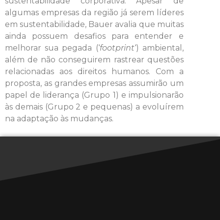
sustentabilidade corporativa. Apesar de
algumas empresas da região já serem líderes
em sustentabilidade, Bauer avalia que muitas
ainda possuem desafios para entender e
melhorar sua pegada (‘
footprint
‘) ambiental,
além de não conseguirem rastrear questões
relacionadas aos direitos humanos. Com a
proposta, as grandes empresas assumirão um
papel de liderança (Grupo 1) e impulsionarão
às demais (Grupo 2 e pequenas) a evoluírem
na adaptação às mudanças.