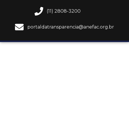
(11) 2808-3200
portaldatransparencia@anefac.org.br