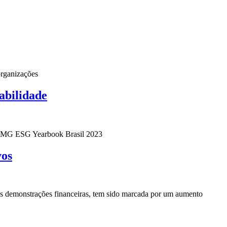
organizações
abilidade
o KPMG ESG Yearbook Brasil 2023
vos
 as demonstrações financeiras, tem sido marcada por um aumento