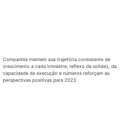
Cogna apresenta o melhor
primeiro trimestre dos
últimos quatro anos e
ultrapassa R$ 1 no 1T23
Companhia mantem sua trajetória consistente de
crescimento a cada trimestre, reflexo da solidez, da
capacidade de execução e números reforçam as
perspectivas positivas para 2023
Diversidade e inovação:
enfrentando os desafios
contemporâneos