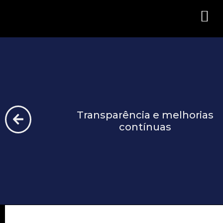
Capa do E-bo
Portal 
Transparência e melhorias
contínuas