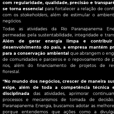
com regularidade, qualidade, precisão e transpar
se torna essencial
para fortalecer a relação de conf
com os
stakeholders
, além de estimular o ambien
negócios.
Todas as atividades da Rio Paranapanema Ene
permeadas pela sustentabilidade, integridade e tran
Além de gerar energia limpa e contribuir
desenvolvimento do país, a empresa mantém p
para a conservação ambiental
que abrangem o eng
de comunidades e parceiros e o repovoamento de p
rios, além do financiamento de projetos de res
florestal.
“No mundo dos negócios, crescer de maneira sus
exige, além de toda a competência técnica 
disciplinada
das atividades, aprimorar continua
processos e mecanismos de tomada de decisão
Paranapanema Energia, buscamos adotar as melhores
porque entendemos que a
ções como a
divulg