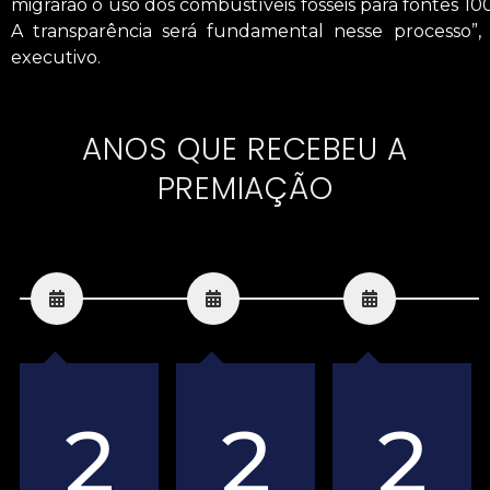
migrarão o uso dos combustíveis f
ó
sseis para fontes 10
A transparência será fundamental nesse processo”, f
executivo.
ANOS QUE RECEBEU A
PREMIAÇÃO
2
2
2